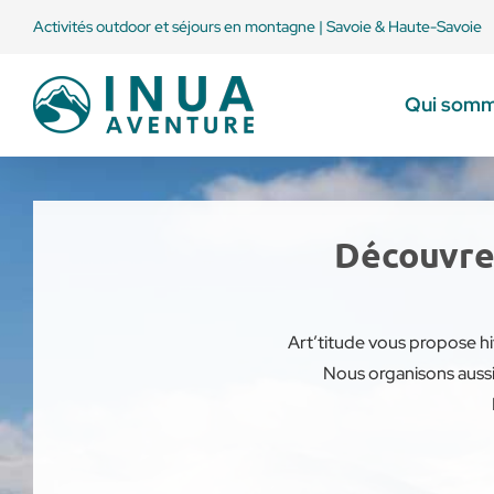
Passer
Activités outdoor et séjours en montagne | Savoie & Haute-Savoie
au
contenu
Qui somm
Découvrez
Art’titude vous propose hi
Nous organisons aussi 